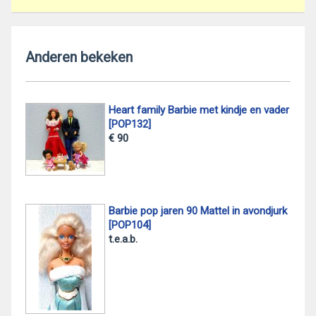
Anderen bekeken
Heart family Barbie met kindje en vader
[POP132]
€ 90
Barbie pop jaren 90 Mattel in avondjurk
[POP104]
t.e.a.b.